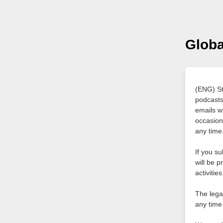
Globa
(ENG) St
podcasts
emails w
occasion
any time
If you s
will be 
activities
The lega
any time 