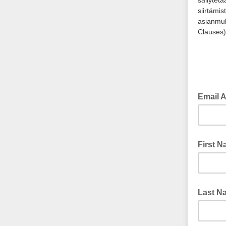
säilytetä
siirtämi
asianmuk
Clauses)
Email 
First 
Last N