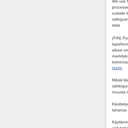
We use M
processe
outside 
safeguar
data.
(FIN) Pys
tapahtu
aikasi on
merkityk
toiminna
täältä
.
Mikäli ti
sähköpos
muusta 
Käsittel
tahansa 
Käytämme