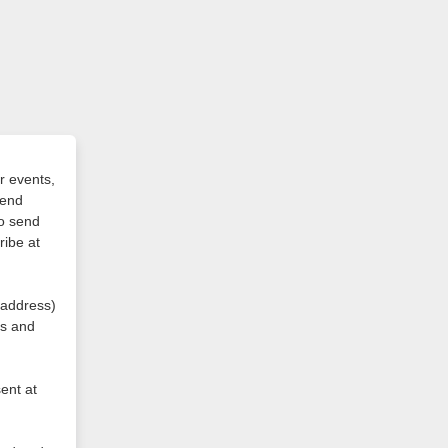
r events,
send
to send
ribe at
 address)
ts and
ent at