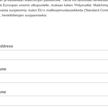
än ja käsitellään Mailchimpin palvelimilla. Tämä voi tarkoittaa henkilötie
stä Euroopan unionin ulkopuolelle, mukaan lukien Yhdysvallat. Mailchim
aisia suojatoimia, kuten EU:n mallisopimuslausekkeita (Standard Cont
, henkilötietojen suojaamiseksi.
Address
Name
ame