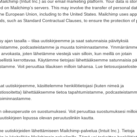
ailchimp (Intuit Inc.) as our email marketing platform. Your data is sto
d on Mailchimp’s servers. This may involve the transfer of personal da
the European Union, including to the United States. Mailchimp uses app
ds, such as Standard Contractual Clauses, to ensure the protection of
y ajan tasalla – tilaa uutiskirjeemme ja saat satunnaisia päivityksiä
mistamme, podcasteistamme ja muusta toiminnastamme. Ymmärrämme,
 arvokasta, joten lähetämme viestejä vain silloin, kun meillä on jotain
sellistä kerrottavaa. Käytämme tietojasi lähettääksemme satunnaisia päi
stamme. Voit peruuttaa tilauksen milloin tahansa. Lue tietosuojaselos
laat uutiskirjeemme, käsittelemme henkilötietojasi (kuten nimeä ja
tiosoitetta) lähettääksemme tietoa tapahtumistamme, podcasteistamm
toiminnastamme.
yn oikeusperuste on suostumuksesi. Voit peruuttaa suostumuksesi milloi
uutiskirjeen lopussa olevan peruutuslinkin kautta.
 uutiskirjeiden lähettämiseen Mailchimp-palvelua (Intuit Inc.). Tietoja