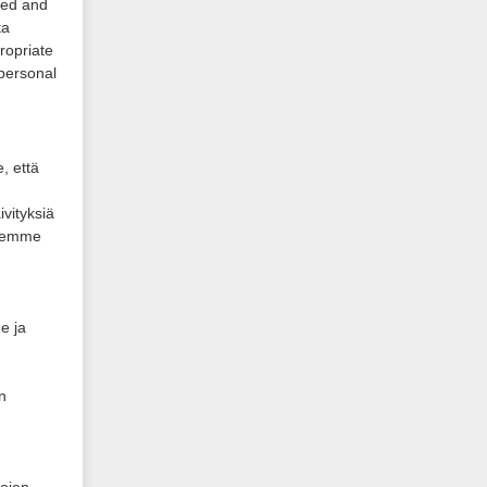
red and
ta
ropriate
 personal
 että
vityksiä
teemme
e ja
n